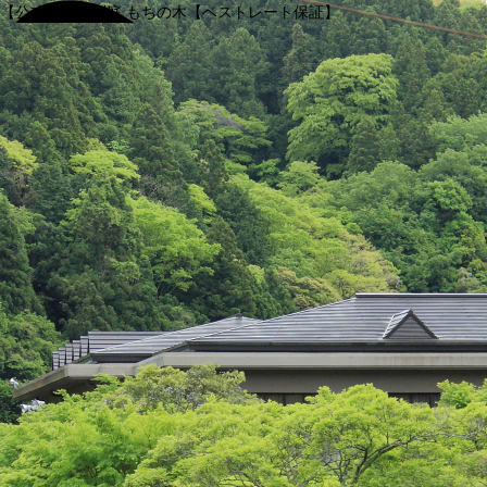
【公式】渓谷別庭 もちの木【ベストレート保証】