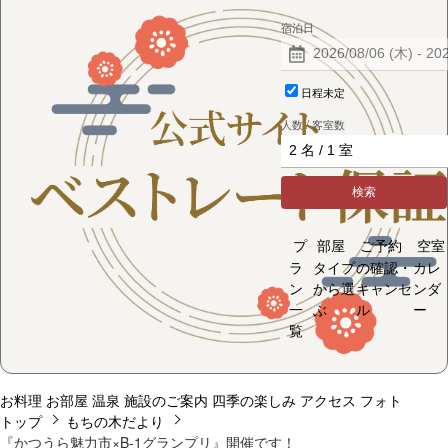
宿泊日
日程未定
人数 / 客室数
検索
プ
部屋
ご予約
空室
ラ
タイプ
の確認・
カレ
ン
から選
キャンセ
ンダ
一
ぶ
ル
ー
覧
お料理
お部屋
温泉
施設のご案内
四季の楽しみ
アクセス
フォト
トップ
もちの木だより
『かつうら魅力市×B-1グランプリ』開催です！