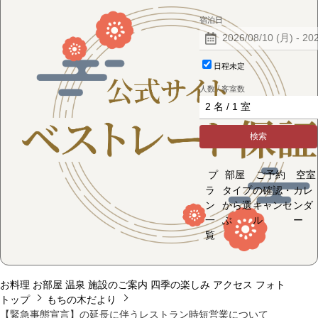
宿泊日
日程未定
人数 / 客室数
検索
プ
部屋
ご予約
空室
ラ
タイプ
の確認・
カレ
ン
から選
キャンセ
ンダ
一
ぶ
ル
ー
覧
お料理
お部屋
温泉
施設のご案内
四季の楽しみ
アクセス
フォト
トップ
もちの木だより
【緊急事態宣言】の延長に伴うレストラン時短営業について