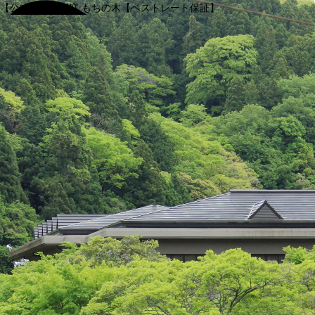
【公式】渓谷別庭 もちの木【ベストレート保証】