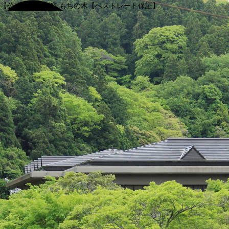
【公式】渓谷別庭 もちの木【ベストレート保証】