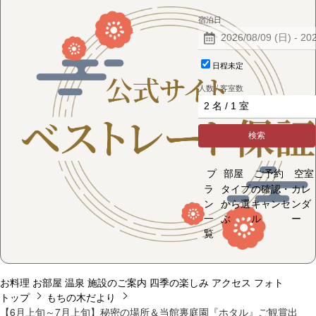
宿泊日
日程未定
人数 / 客室数
検索
プ
部屋
ご予約
空室
ラ
タイプ
の確認・
カレ
ン
から選
キャンセ
ンダ
一
ぶ
ル
ー
覧
お料理
お部屋
温泉
施設のご案内
四季の楽しみ
アクセス
フォト
トップ
もちの木だより
【6月上旬～7月上旬】秘密の場所＆当館裏庭園『ホタル』ご観賞出