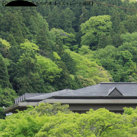
【公式】渓谷別庭 もちの木【ベストレート保証】