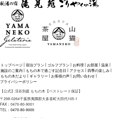
トップページ
宿泊プラン
ゴルフプラン
お料理
お部屋
温泉
施設のご案内
もちの木で過ごす記念日
アクセス
四季の楽しみ
もちの木だより
ギャラリー
お客様の声
お問い合わせ
プライバシーポリシー
【公式】渓谷別庭 もちの木【ベストレート保証】
〒
298-0264
千葉県
夷隅郡
大多喜町大田代105-1
FAX：0470-80-9001
TEL：
0470-80-9000