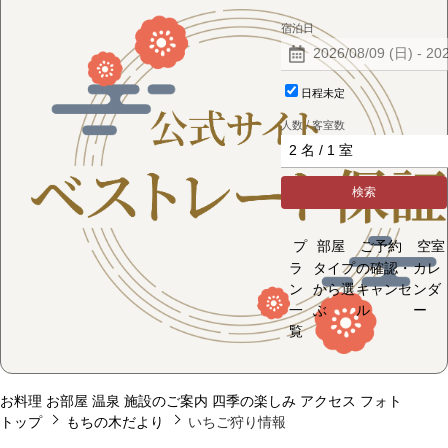
宿泊日
日程未定
人数 / 客室数
検索
プ
部屋
ご予約
空室
ラ
タイプ
の確認・
カレ
ン
から選
キャンセ
ンダ
一
ぶ
ル
ー
覧
お料理
お部屋
温泉
施設のご案内
四季の楽しみ
アクセス
フォト
トップ
もちの木だより
いちご狩り情報