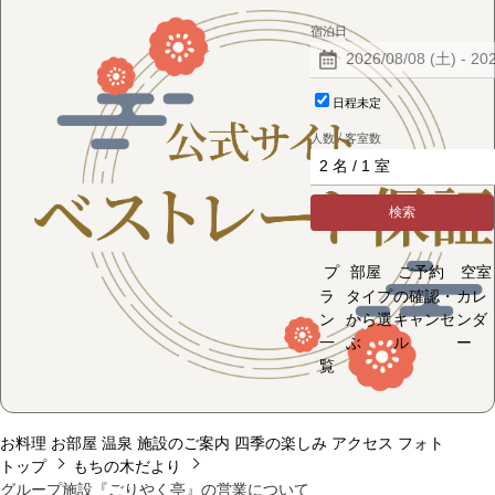
宿泊日
日程未定
人数 / 客室数
検索
プ
部屋
ご予約
空室
ラ
タイプ
の確認・
カレ
ン
から選
キャンセ
ンダ
一
ぶ
ル
ー
覧
お料理
お部屋
温泉
施設のご案内
四季の楽しみ
アクセス
フォト
トップ
もちの木だより
グループ施設『ごりやく亭』の営業について