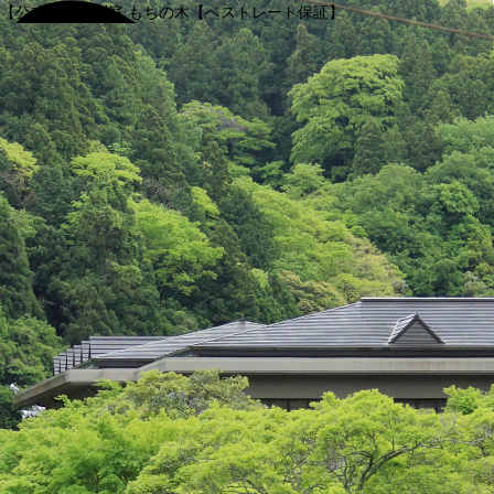
【公式】渓谷別庭 もちの木【ベストレート保証】