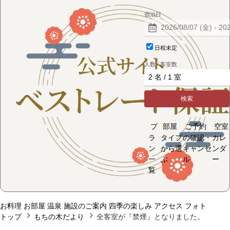
宿泊日
日程未定
人数 / 客室数
検索
プ
部屋
ご予約
空室
ラ
タイプ
の確認・
カレ
ン
から選
キャンセ
ンダ
一
ぶ
ル
ー
覧
お料理
お部屋
温泉
施設のご案内
四季の楽しみ
アクセス
フォト
トップ
もちの木だより
全客室が『禁煙』となりました。