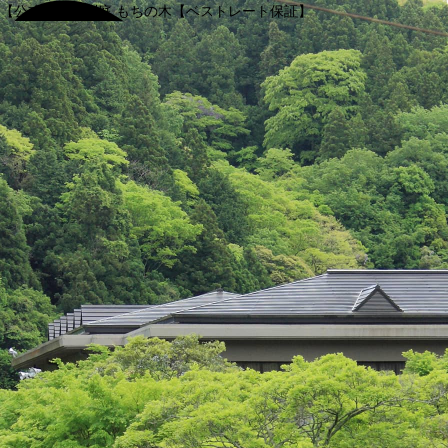
【公式】渓谷別庭 もちの木【ベストレート保証】