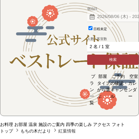
宿泊日
日程未定
人数 / 客室数
検索
プ
部屋
ご予約
空室
ラ
タイプ
の確認・
カレ
ン
から選
キャンセ
ンダ
一
ぶ
ル
ー
覧
お料理
お部屋
温泉
施設のご案内
四季の楽しみ
アクセス
フォト
トップ
もちの木だより
紅葉情報