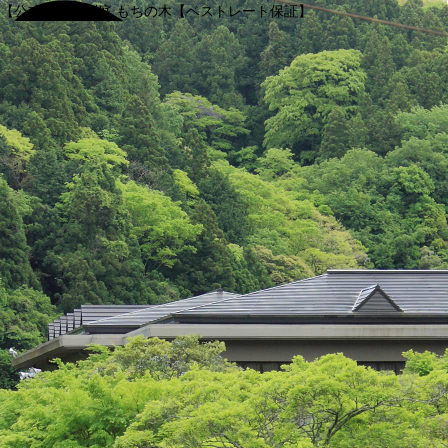
【公式】渓谷別庭 もちの木【ベストレート保証】