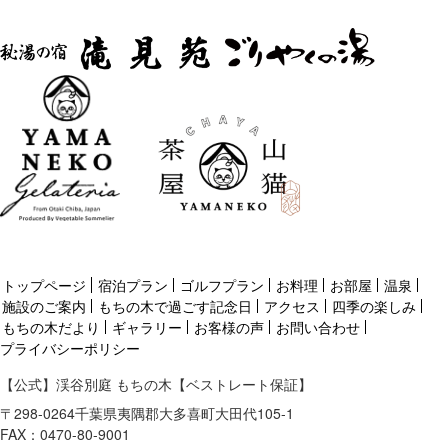
トップページ
宿泊プラン
ゴルフプラン
お料理
お部屋
温泉
施設のご案内
もちの木で過ごす記念日
アクセス
四季の楽しみ
もちの木だより
ギャラリー
お客様の声
お問い合わせ
プライバシーポリシー
【公式】渓谷別庭 もちの木【ベストレート保証】
〒
298-0264
千葉県
夷隅郡
大多喜町大田代105-1
FAX：0470-80-9001