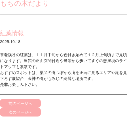
もちの木だより
紅葉情報
2025.10.18
養老渓谷の紅葉は、１１月中旬から色付き始めて１２月上旬頃まで見頃
になります。当館の正面玄関付近や当館から歩いてすぐの懸崖境のライ
トアップも素敵です。
おすすめスポットは、粟又の滝つぼから滝を正面に見るエリアや滝を見
下ろす展望台、金神の滝がもみじの綺麗な場所です。
是非お楽しみ下さい。
前のページへ
次のページへ