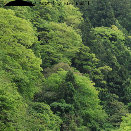
【公式】渓谷別庭 もちの木【ベストレート保証】