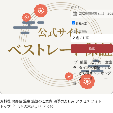
宿泊日
日程未定
人数 / 客室数
検索
プ
部屋
ご予約
空室
ラ
タイプ
の確認・
カレ
ン
から選
キャンセ
ンダ
一
ぶ
ル
ー
覧
お料理
お部屋
温泉
施設のご案内
四季の楽しみ
アクセス
フォト
トップ
もちの木だより
040