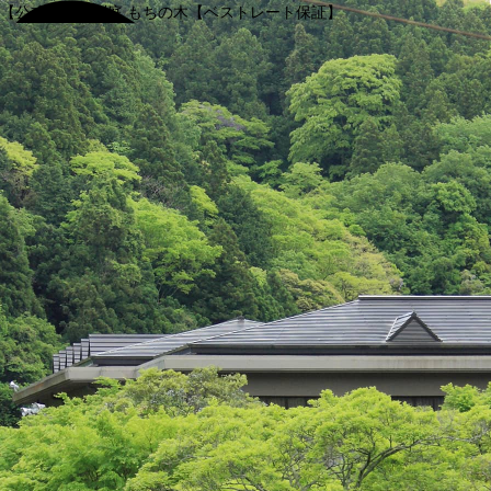
【公式】渓谷別庭 もちの木【ベストレート保証】