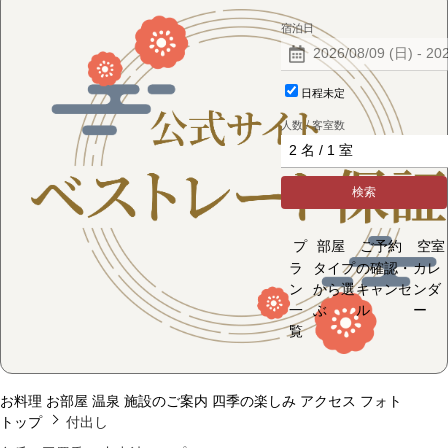
宿泊日
日程未定
人数 / 客室数
検索
プ
部屋
ご予約
空室
ラ
タイプ
の確認・
カレ
ン
から選
キャンセ
ンダ
一
ぶ
ル
ー
覧
お料理
お部屋
温泉
施設のご案内
四季の楽しみ
アクセス
フォト
トップ
付出し