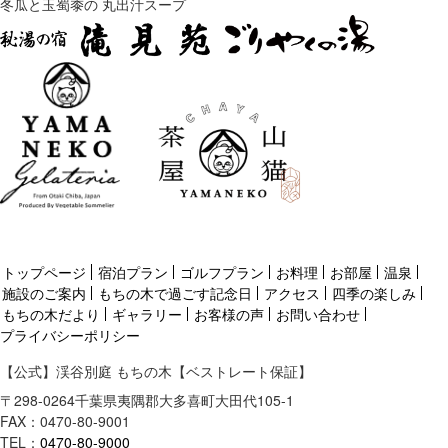
冬瓜と玉蜀黍の 丸出汁スープ
トップページ
宿泊プラン
ゴルフプラン
お料理
お部屋
温泉
施設のご案内
もちの木で過ごす記念日
アクセス
四季の楽しみ
もちの木だより
ギャラリー
お客様の声
お問い合わせ
プライバシーポリシー
【公式】渓谷別庭 もちの木【ベストレート保証】
〒
298-0264
千葉県
夷隅郡
大多喜町大田代105-1
FAX：0470-80-9001
TEL：
0470-80-9000