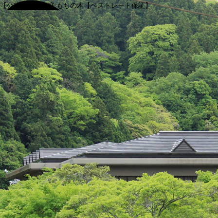
【公式】渓谷別庭 もちの木【ベストレート保証】