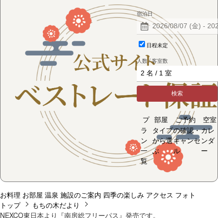
宿泊日
日程未定
人数 / 客室数
検索
プ
部屋
ご予約
空室
ラ
タイプ
の確認・
カレ
ン
から選
キャンセ
ンダ
一
ぶ
ル
ー
覧
お料理
お部屋
温泉
施設のご案内
四季の楽しみ
アクセス
フォト
トップ
もちの木だより
NEXCO東日本より『南房総フリーパス』発売です。