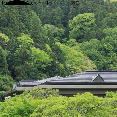
【公式】渓谷別庭 もちの木【ベストレート保証】