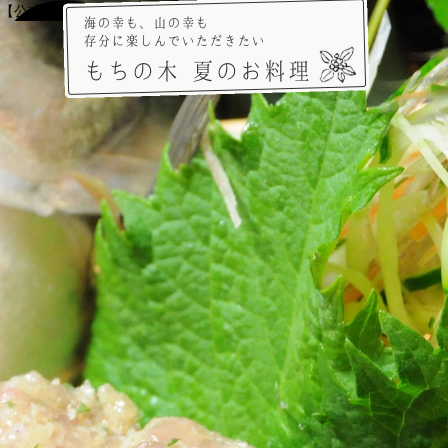
【公式】渓谷別庭 もちの木【ベストレート保証】