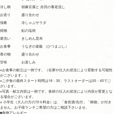
冷し椀
胡麻豆腐と 赤貝の養老流し
お造り
盛り合わせ
強肴
冷しゃぶサラダ
焼物
鮎の塩焼
箸洗い
きしめん昆布
お食事
うなぎの釜飯 （ひつまぶし）
香の物
盛り合わせ
甘味
お楽しみ
※お食事の献立は一例です。（在庫や仕入れ状況により変動する可能性
がございます。）
※ご夕食の最終スタート時間は18：30、ラストオーダーは20：45でご
ざいます。
※写真・献立内容は一例です。食材の仕入れ状況により内容が変更とな
る場合がございます。
※ 小学生（大人の方の70％料金）は、「食前酒/先付」「椀物」が付き
ません。お子様ランチご希望の方はご相談下さいませ。
■食物アレルギー