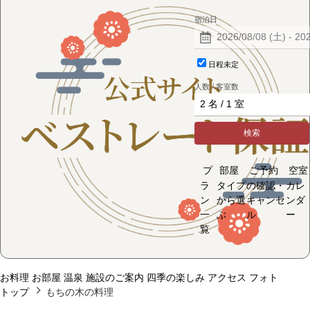
宿泊日
日程未定
人数 / 客室数
検索
プ
部屋
ご予約
空室
ラ
タイプ
の確認・
カレ
ン
から選
キャンセ
ンダ
一
ぶ
ル
ー
覧
お料理
お部屋
温泉
施設のご案内
四季の楽しみ
アクセス
フォト
トップ
もちの木の料理