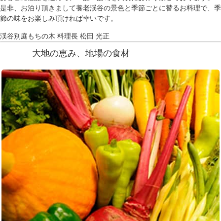
是非、お泊り頂きまして養老渓谷の景色と季節ごとに替るお料理で、季
節の味をお楽しみ頂ければ幸いです。
渓谷別庭もちの木 料理長 松田 光正
大地の恵み、地場の食材