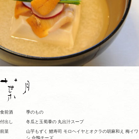
食前酒
季のもの
付出し
冬瓜と玉蜀黍の 丸出汁スープ
前菜
山芋もずく 鱧寿司 モロヘイヤとオクラの胡麻和え 梅イワ
シ 合鴨チーズ