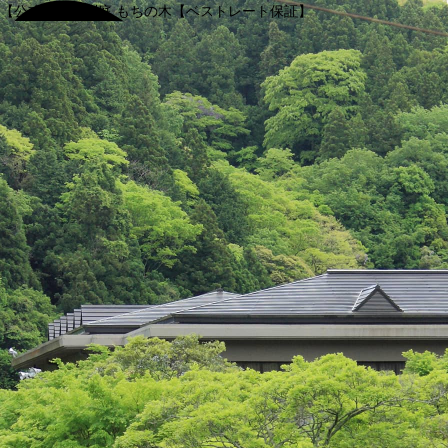
【公式】渓谷別庭 もちの木【ベストレート保証】