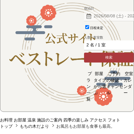
宿泊日
日程未定
人数 / 客室数
検索
プ
部屋
ご予約
空室
ラ
タイプ
の確認・
カレ
ン
から選
キャンセ
ンダ
一
ぶ
ル
ー
覧
お料理
お部屋
温泉
施設のご案内
四季の楽しみ
アクセス
フォト
トップ
もちの木だより
お風呂もお部屋も食事も最高。