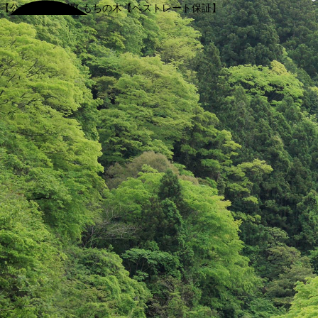
【公式】渓谷別庭 もちの木【ベストレート保証】