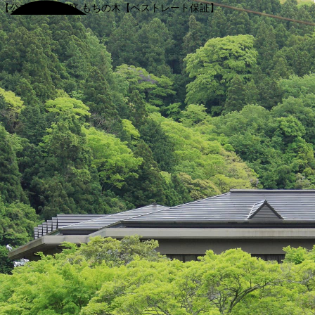
【公式】渓谷別庭 もちの木【ベストレート保証】