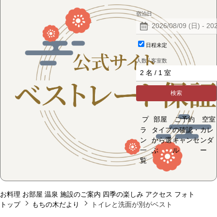
宿泊日
日程未定
人数 / 客室数
検索
プ
部屋
ご予約
空室
ラ
タイプ
の確認・
カレ
ン
から選
キャンセ
ンダ
一
ぶ
ル
ー
覧
お料理
お部屋
温泉
施設のご案内
四季の楽しみ
アクセス
フォト
トップ
もちの木だより
トイレと洗面が別がベスト