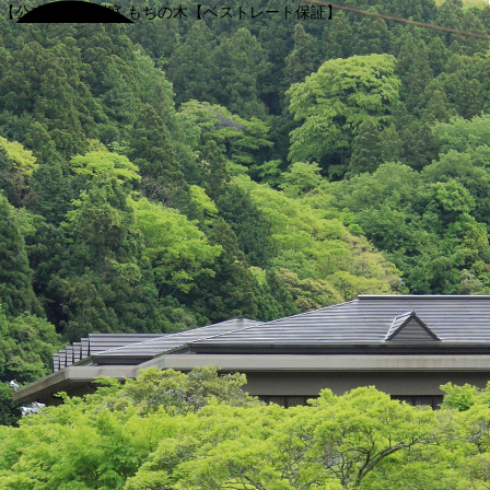
【公式】渓谷別庭 もちの木【ベストレート保証】