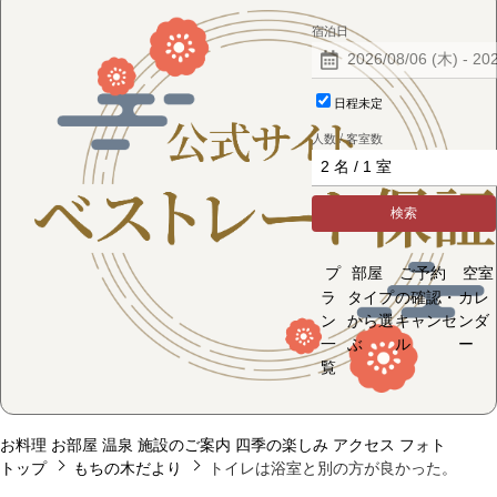
宿泊日
日程未定
人数 / 客室数
検索
プ
部屋
ご予約
空室
ラ
タイプ
の確認・
カレ
ン
から選
キャンセ
ンダ
一
ぶ
ル
ー
覧
お料理
お部屋
温泉
施設のご案内
四季の楽しみ
アクセス
フォト
トップ
もちの木だより
トイレは浴室と別の方が良かった。