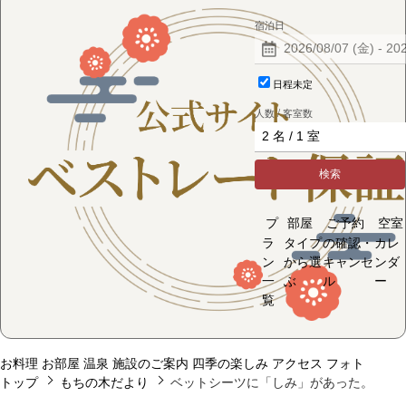
宿泊日
日程未定
人数 / 客室数
検索
プ
部屋
ご予約
空室
ラ
タイプ
の確認・
カレ
ン
から選
キャンセ
ンダ
一
ぶ
ル
ー
覧
お料理
お部屋
温泉
施設のご案内
四季の楽しみ
アクセス
フォト
トップ
もちの木だより
ベットシーツに「しみ」があった。