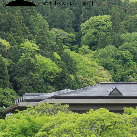
【公式】渓谷別庭 もちの木【ベストレート保証】