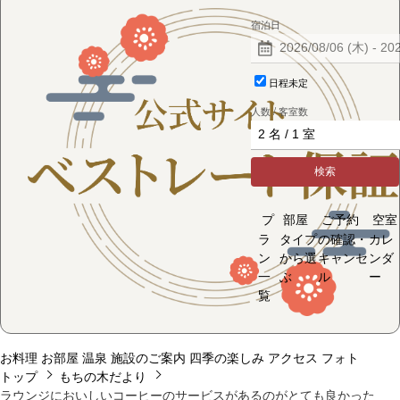
宿泊日
日程未定
人数 / 客室数
検索
プ
部屋
ご予約
空室
ラ
タイプ
の確認・
カレ
ン
から選
キャンセ
ンダ
一
ぶ
ル
ー
覧
お料理
お部屋
温泉
施設のご案内
四季の楽しみ
アクセス
フォト
トップ
もちの木だより
ラウンジにおいしいコーヒーのサービスがあるのがとても良かった