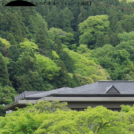
【公式】渓谷別庭 もちの木【ベストレート保証】