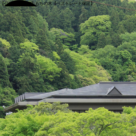
【公式】渓谷別庭 もちの木【ベストレート保証】