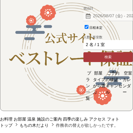
宿泊日
日程未定
人数 / 客室数
検索
プ
部屋
ご予約
空室
ラ
タイプ
の確認・
カレ
ン
から選
キャンセ
ンダ
一
ぶ
ル
ー
覧
お料理
お部屋
温泉
施設のご案内
四季の楽しみ
アクセス
フォト
トップ
もちの木だより
作務衣の替えが欲しかったです。