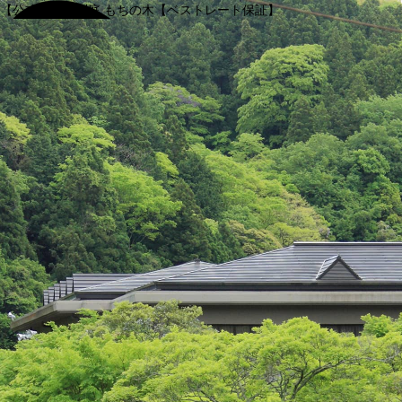
【公式】渓谷別庭 もちの木【ベストレート保証】