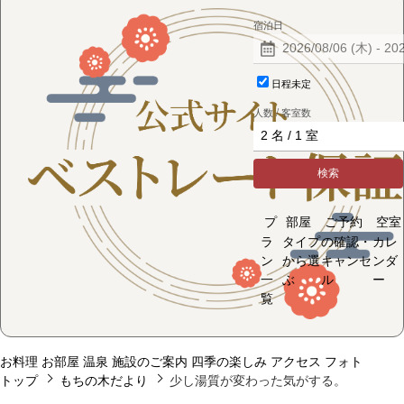
宿泊日
日程未定
人数 / 客室数
検索
プ
部屋
ご予約
空室
ラ
タイプ
の確認・
カレ
ン
から選
キャンセ
ンダ
一
ぶ
ル
ー
覧
お料理
お部屋
温泉
施設のご案内
四季の楽しみ
アクセス
フォト
トップ
もちの木だより
少し湯質が変わった気がする。