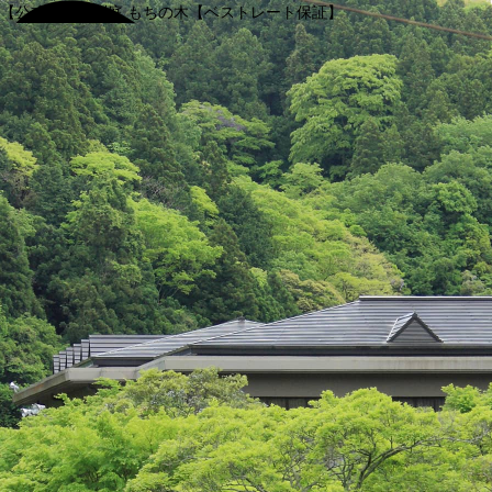
【公式】渓谷別庭 もちの木【ベストレート保証】