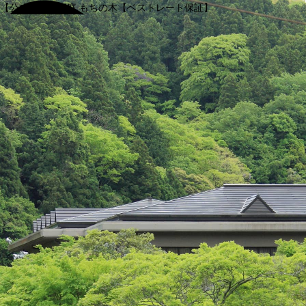
【公式】渓谷別庭 もちの木【ベストレート保証】