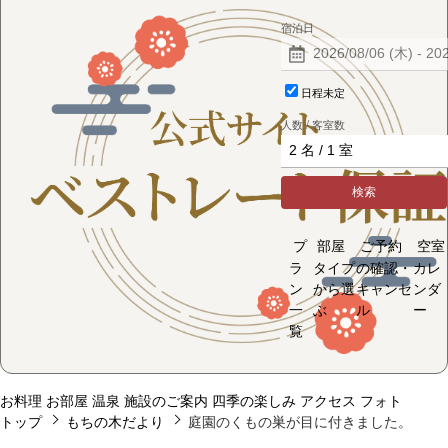
宿泊日
日程未定
人数 / 客室数
検索
プ
部屋
ご予約
空室
ラ
タイプ
の確認・
カレ
ン
から選
キャンセ
ンダ
一
ぶ
ル
ー
覧
お料理
お部屋
温泉
施設のご案内
四季の楽しみ
アクセス
フォト
トップ
もちの木だより
庭園のくもの巣が目に付きました。