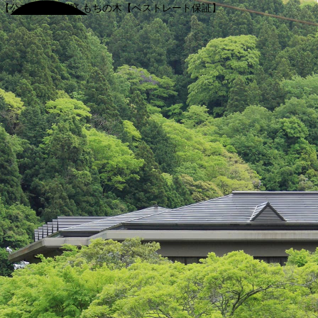
【公式】渓谷別庭 もちの木【ベストレート保証】