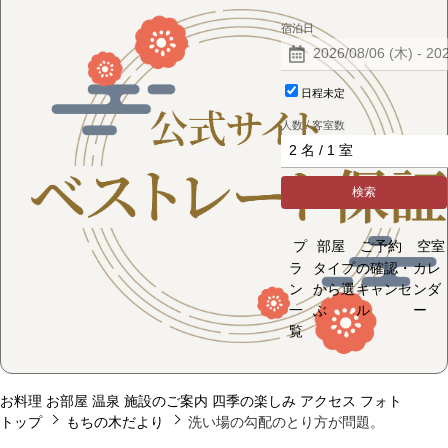
宿泊日
日程未定
人数 / 客室数
検索
プ
部屋
ご予約
空室
ラ
タイプ
の確認・
カレ
ン
から選
キャンセ
ンダ
一
ぶ
ル
ー
覧
お料理
お部屋
温泉
施設のご案内
四季の楽しみ
アクセス
フォト
トップ
もちの木だより
洗い場の勾配のとり方が問題。