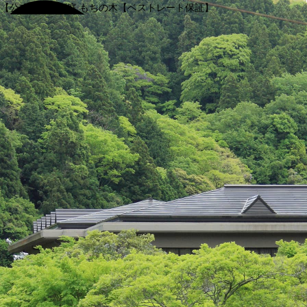
【公式】渓谷別庭 もちの木【ベストレート保証】