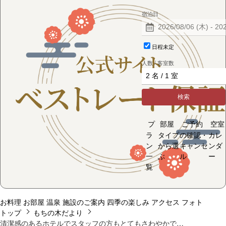
宿泊日
日程未定
人数 / 客室数
検索
プ
部屋
ご予約
空室
ラ
タイプ
の確認・
カレ
ン
から選
キャンセ
ンダ
一
ぶ
ル
ー
覧
お料理
お部屋
温泉
施設のご案内
四季の楽しみ
アクセス
フォト
トップ
もちの木だより
清潔感のあるホテルでスタッフの方もとてもさわやかで…