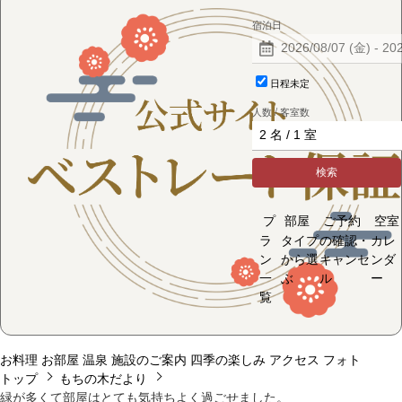
宿泊日
日程未定
人数 / 客室数
検索
プ
部屋
ご予約
空室
ラ
タイプ
の確認・
カレ
ン
から選
キャンセ
ンダ
一
ぶ
ル
ー
覧
お料理
お部屋
温泉
施設のご案内
四季の楽しみ
アクセス
フォト
トップ
もちの木だより
緑が多くて部屋はとても気持ちよく過ごせました。