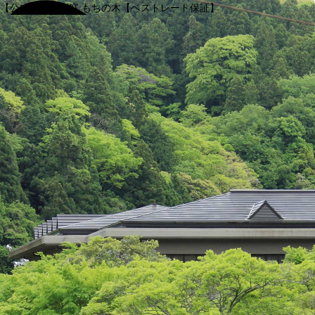
【公式】渓谷別庭 もちの木【ベストレート保証】