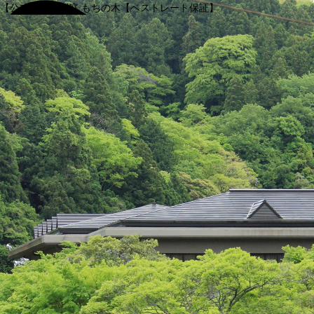
【公式】渓谷別庭 もちの木【ベストレート保証】