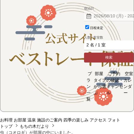
宿泊日
日程未定
人数 / 客室数
検索
プ
部屋
ご予約
空室
ラ
タイプ
の確認・
カレ
ン
から選
キャンセ
ンダ
一
ぶ
ル
ー
覧
お料理
お部屋
温泉
施設のご案内
四季の楽しみ
アクセス
フォト
トップ
もちの木だより
虫（コオロギ）が部屋の中にいました。