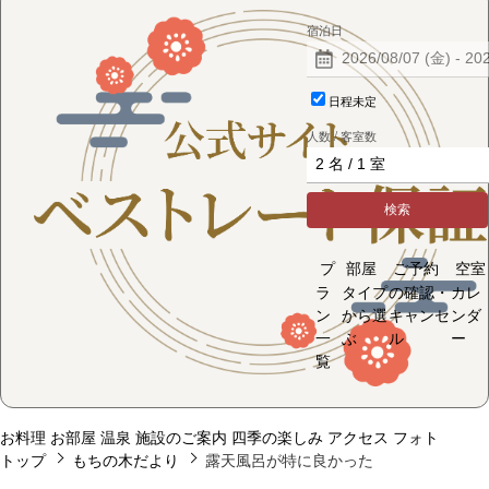
宿泊日
日程未定
人数 / 客室数
検索
プ
部屋
ご予約
空室
ラ
タイプ
の確認・
カレ
ン
から選
キャンセ
ンダ
一
ぶ
ル
ー
覧
お料理
お部屋
温泉
施設のご案内
四季の楽しみ
アクセス
フォト
トップ
もちの木だより
露天風呂が特に良かった