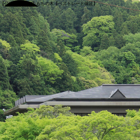
【公式】渓谷別庭 もちの木【ベストレート保証】