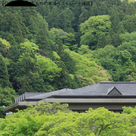
【公式】渓谷別庭 もちの木【ベストレート保証】