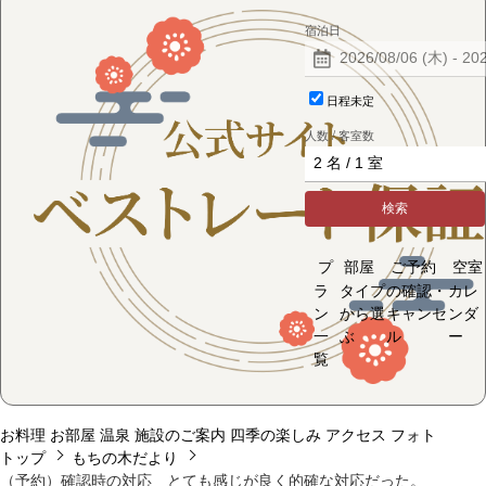
宿泊日
日程未定
人数 / 客室数
検索
プ
部屋
ご予約
空室
ラ
タイプ
の確認・
カレ
ン
から選
キャンセ
ンダ
一
ぶ
ル
ー
覧
お料理
お部屋
温泉
施設のご案内
四季の楽しみ
アクセス
フォト
トップ
もちの木だより
（予約）確認時の対応 とても感じが良く的確な対応だった。