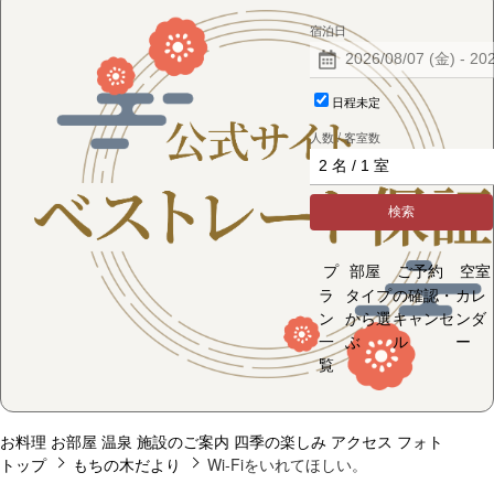
宿泊日
日程未定
人数 / 客室数
検索
プ
部屋
ご予約
空室
ラ
タイプ
の確認・
カレ
ン
から選
キャンセ
ンダ
一
ぶ
ル
ー
覧
お料理
お部屋
温泉
施設のご案内
四季の楽しみ
アクセス
フォト
トップ
もちの木だより
Wi-Fiをいれてほしい。