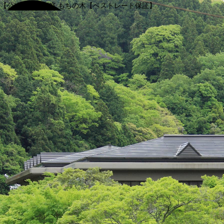
【公式】渓谷別庭 もちの木【ベストレート保証】